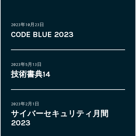
投
2023年10月23日
稿
CODE BLUE 2023
日:
投
2023年5月13日
稿
技術書典14
日:
投
2023年2月1日
稿
サイバーセキュリティ月間
日:
2023